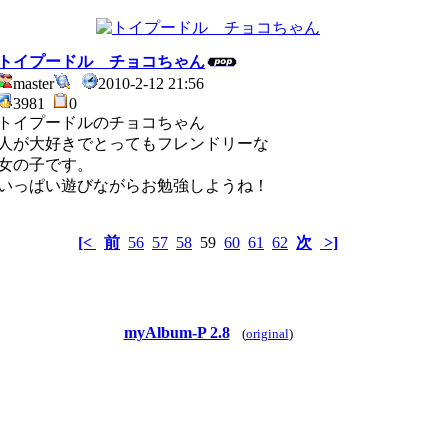
トイプードル チョコちゃん
master
2010-2-12 21:56
3981
0
トイプードルのチョコちゃん
人が大好きでとってもフレンドリーな
女の子です。
いっぱい遊びながらお勉強しようね！
[<
前
56
57
58
59
60
61
62
次
>]
myAlbum-P 2.8
(
original
)