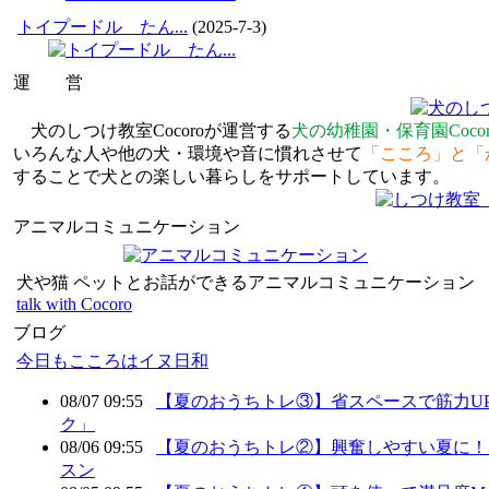
トイプードル たん...
(2025-7-3)
運 営
犬のしつけ教室Cocoroが運営する
犬の幼稚園・保育園Cocor
いろんな人や他の犬・環境や音に慣れさせて
「こころ」と「
することで犬との楽しい暮らしをサポートしています。
アニマルコミュニケーション
犬や猫 ペットとお話ができるアニマルコミュニケーション
talk with Cocoro
ブログ
今日もこころはイヌ日和
08/07 09:55
【夏のおうちトレ③】省スペースで筋力U
ク」
08/06 09:55
【夏のおうちトレ②】興奮しやすい夏に！
スン