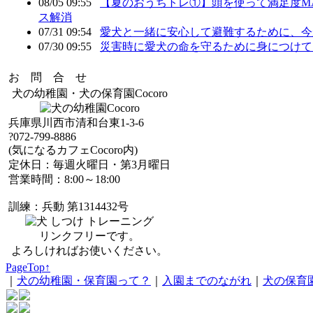
08/05 09:55
【夏のおうちトレ①】頭を使って満足度M
ス解消
07/31 09:54
愛犬と一緒に安心して避難するために、今
07/30 09:55
災害時に愛犬の命を守るために身につけて
お 問 合 せ
犬の幼稚園・犬の保育園Cocoro
兵庫県川西市清和台東1-3-6
?072-799-8886
(気になるカフェCocoro内)
定休日：毎週火曜日・第3月曜日
営業時間：8:00～18:00
訓練：兵動 第1314432号
リンクフリーです。
よろしければお使いください。
PageTop↑
｜
犬の幼稚園・保育園って？
｜
入園までのながれ
｜
犬の保育