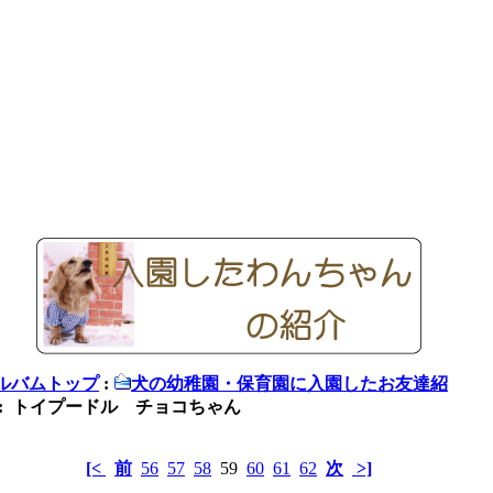
ルバムトップ
:
犬の幼稚園・保育園に入園したお友達紹
: トイプードル チョコちゃん
[<
前
56
57
58
59
60
61
62
次
>]