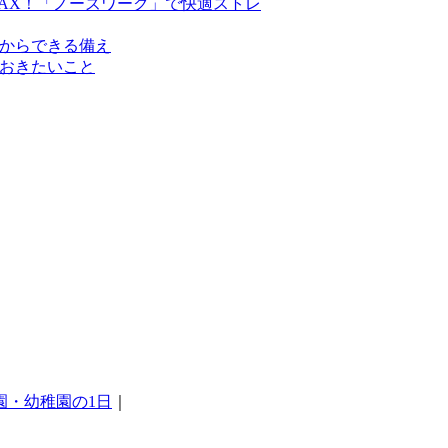
AX！「ノーズワーク」で快適ストレ
からできる備え
おきたいこと
園・幼稚園の1日
｜