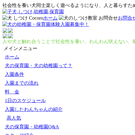
社会性を養い犬同士楽しく遊べるようになり、人と暮らすた
ホーム
お問合
人や犬と触れ合うことで社会性を養い、わんわん吠えない、
メインメニュー
ホーム
犬の保育園・犬の幼稚園って？
入園条件
入園までの流れ
料 金
1日のスケジュール
入園したわんちゃんの紹介
高人気
犬の保育園・幼稚園Q&A